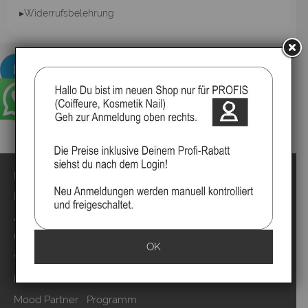
▸Widerrufsbelehrung
Impressum
Kontakt
Anmelden
Über uns
OK
Video`s
Marken
Mood Partner Programm