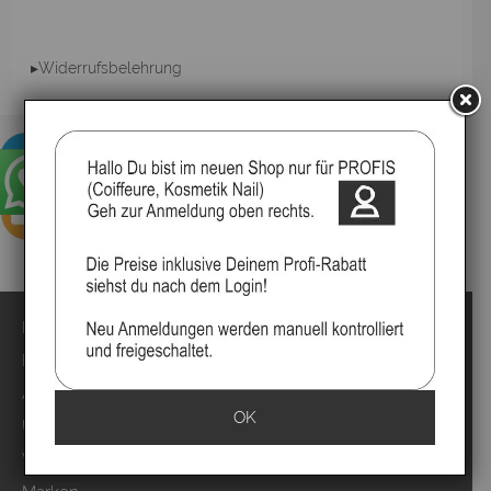
▸Widerrufsbelehrung
Impressum
Kontakt
Anmelden
OK
Über uns
Video`s