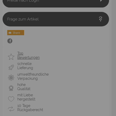
Preise nach Login
Frage zum Artikel
Top
Bewertungen
schnelle
Lieferung
umweltfreundliche
Verpackung
hohe
Qualität
mit Liebe
hergestellt
10 Tage
Rückgaberecht