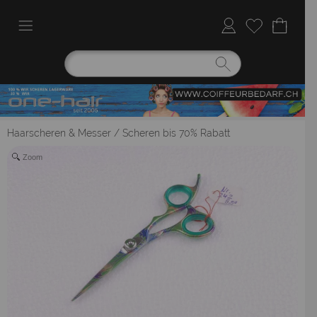
Haarscheren & Messer
/
Scheren bis 70% Rabatt
Zoom