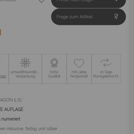
Frage zum Artikel
umweltfreundliche
hohe
mit Liebe
10 Tage
ngen
Verpackung
Qualität
hergestellt
Rückgaberecht
RAGON 5.75.”
RTE AUFLAGE
 numeriert
en inklusive, farbig und silber