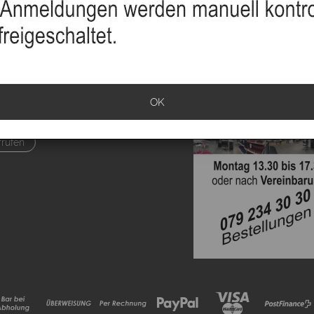
sand
info
klärung
OK
ationen
rrufen