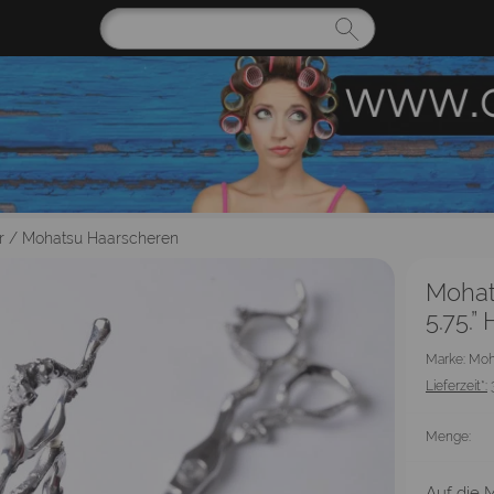
r
/
Mohatsu Haarscheren
Moha
5.75.”
Marke: Mo
Lieferzeit*:
Menge:
Auf die M