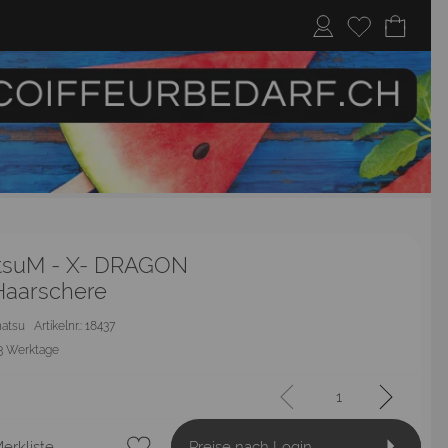
tsuM - X- DRAGON
 Haarschere
hatsu
Artikelnr.: 18437
3 Werktage
erkliste
Preise nach Login