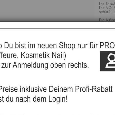
Der Drach
Der VG1 S
schärfe u
Die Auflag
▸Widerru