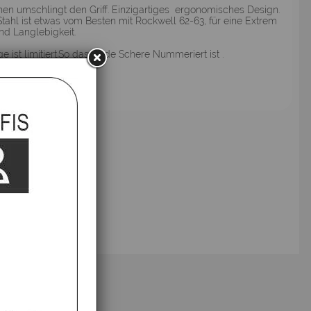
en umschlingt den Griff. Einzigartiges ergonomisches Design.
tahl ist etwas vom Besten mit Rockwell 62-63, für eine Extrem
nd Langlebigkeit.
e ist limitiert.So dass jede Schere Nummeriert ist .
fsbelehrung