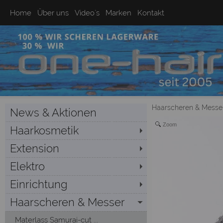
Home
Über uns
Video`s
Marken
Kontakt
Haarscheren & Messe
News & Aktionen
Zoom
Haarkosmetik
Extension
Elektro
Einrichtung
Haarscheren & Messer
Materlass Samurai-cut ...