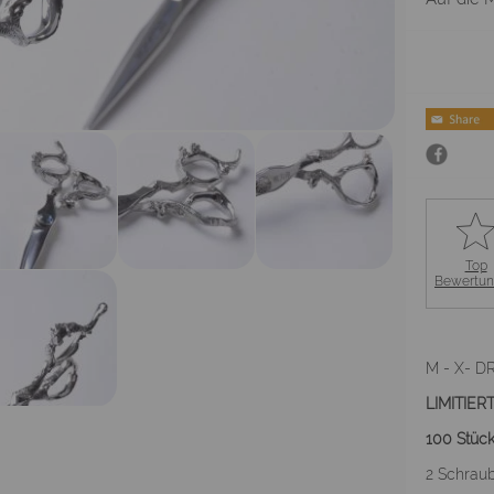
Top
Bewertu
M - X- D
LIMITIE
100 Stück
2 Schraub