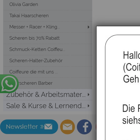
Olivia Garden
Takai Haarscheren
Messer + Racer + Kling...
Scheren bis 70% Rabatt
Schmuck-Ketten Coiffeu...
Scheren-Halter-Zubehör
Coiffeure die mit uns ...
Haarscheren Barber
Zubehör & Arbeitsmater...
Sale & Kurse & Lernend...