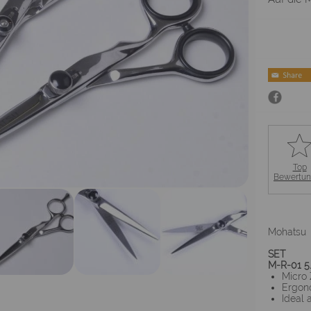
Top
Bewertu
Mohatsu
SET
M-R-01 5.5
Micro 
Ergon
Ideal 