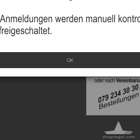
sand
info
klärung
ationen
OK
rrufen