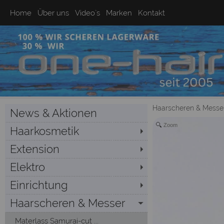
Home
Über uns
Video`s
Marken
Kontakt
Haarscheren & Messe
News & Aktionen
Zoom
Haarkosmetik
Extension
Elektro
Einrichtung
Haarscheren & Messer
Materlass Samurai-cut ...