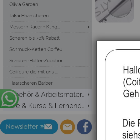
Olivia Garden
Takai Haarscheren
Messer + Racer + Kling...
Scheren bis 70% Rabatt
Schmuck-Ketten Coiffeu...
Scheren-Halter-Zubehör
Coiffeure die mit uns ...
Haarscheren Barber
Zubehör & Arbeitsmater...
Sale & Kurse & Lernend...