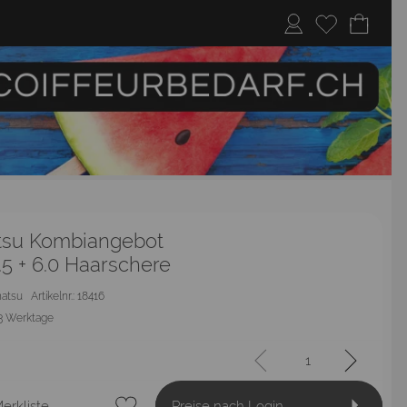
su Kombiangebot
.5 + 6.0 Haarschere
hatsu
Artikelnr.: 18416
3 Werktage
erkliste
Preise nach Login