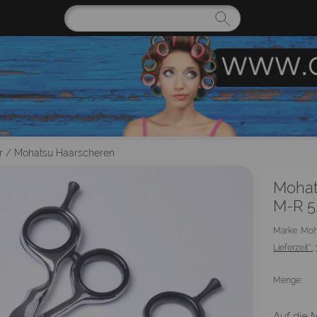
r
/
Mohatsu Haarscheren
Mohat
M-R 5
Marke: Mo
Lieferzeit*:
Menge:
Auf die M