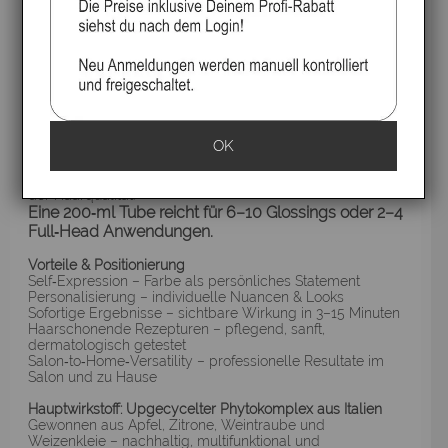
Rückgaberecht
MOOD PAINT COLOR MASK – Professionelle Farbpflege
& Ausdruckskraft
Die MOOD Paint Color Mask ist eine intensiv pflegende
Farbmaske, die Nuancen auffrischt, Töne veredelt und
OK
temporäre Farbeffekte ermöglicht.
Sie wurde für Kund*innen entwickelt, die ihren Look
individuell gestalten möchten – ohne Kompromisse bei
der Haarqualität.
Eine 200‑ml Tube reicht für 6–10 Glossings oder 2–4
Full‑Head Anwendungen.
Vorteile & Positionierung
Self‑Expression – Farbe als persönliches Statement
Personalisierung – individuelle Nuancen & Looks
Sofortige Ergebnisse – sichtbare Wirkung in 3–15 Minuten
Haarschonende Rezepturen – pflegend, sanft,
dermatologisch getestet
Salon‑to‑Home‑Versatility – professionelle Resultate im
Salon und zu Hause
Hauptwirkstoff: Upgecycelter Phytokomplex aus Italien
Gewonnen aus Apfel, Zitrone, Weintraube und
Weizenkleie – nachhaltig, multifunktional und