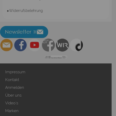
▸Widerrufsbelehrung
Impressum
Kontakt
Anmelden
Über uns
Video`s
Marken