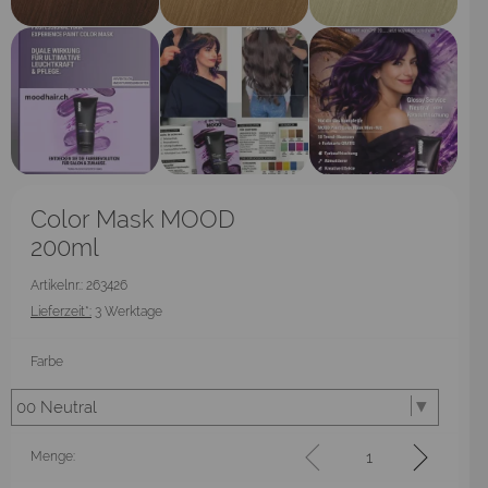
Color Mask MOOD
200ml
Artikelnr.: 263426
Lieferzeit*:
3 Werktage
Farbe
Menge: