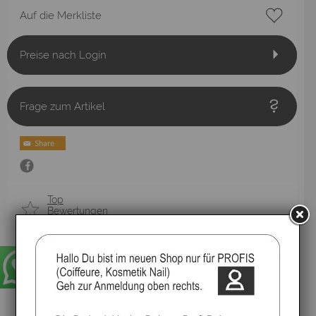
Auf die Merkliste
Preise nach Login
Frage zum Artikel
Top
Bewertungen
umweltfreundliche
Verpackung
hohe
Qualität
mit Liebe
hergestellt
10 Tage