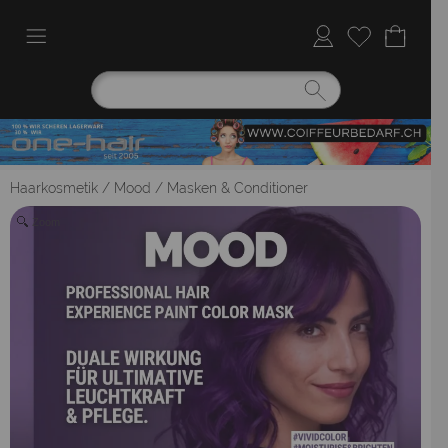
Haarkosmetik
/
Mood
/
Masken & Conditioner
Zoom