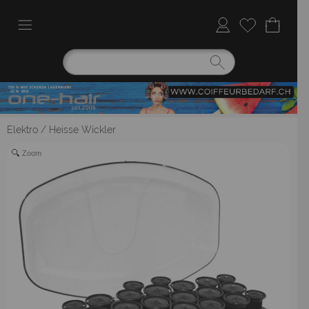
Elektro
/
Heisse Wickler
Zoom