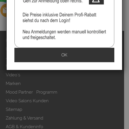
Impressum
Kontakt
OK
Anmelden
Über uns
Video`s
Marken
Mood Partner Programm
Video Salons Kunden
Sitemap
Zahlung & Versand
AGB & Kundeninfo