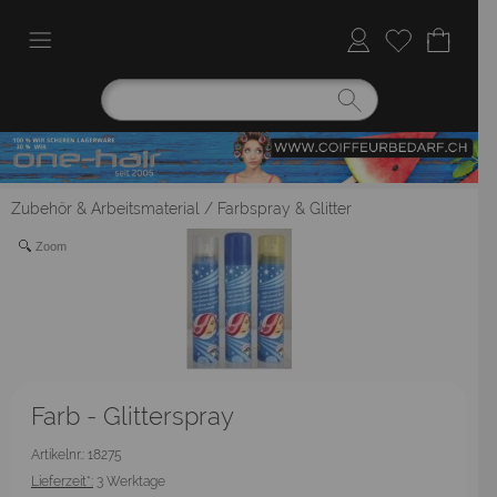
Zubehör & Arbeitsmaterial
/
Farbspray & Glitter
Zoom
Farb - Glitterspray
Artikelnr.: 18275
Lieferzeit*:
3 Werktage