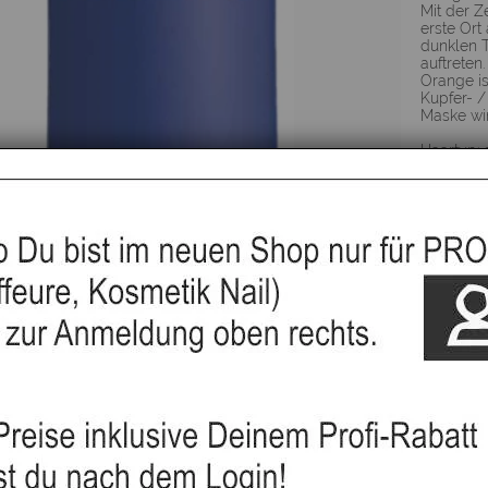
Mit der Z
erste Ort
dunklen 
auftreten
Orange i
Kupfer- /
Maske wir
Haartyp: 
Produktar
Sie profi
Tipp:
U
mitbestel
ansonste
gleich wi
▸Widerru