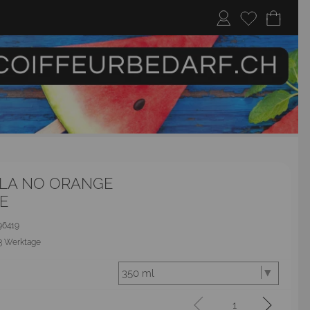
LA NO ORANGE
E
096419
3 Werktage