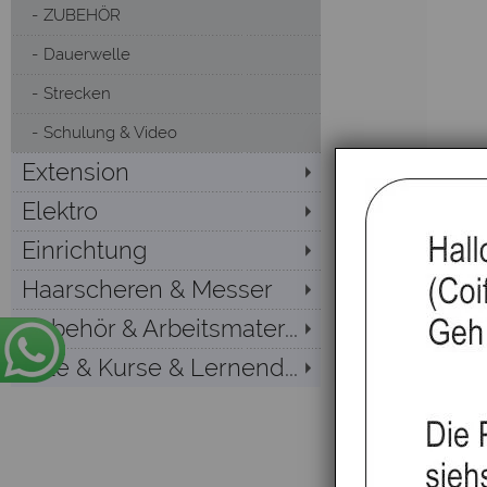
ZUBEHÖR
Dauerwelle
Strecken
Schulung & Video
Extension
Elektro
Einrichtung
Haarscheren & Messer
Zubehör & Arbeitsmater...
Sale & Kurse & Lernend...