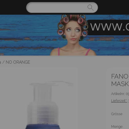
a
/
NO ORANGE
FANO
MASK
Artikelnr.: 
Lieferzeit*:
Grösse
Menge: