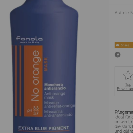
Auf die M
Top
Bewertu
Pflegema
ideal für
entwirrt,
die stark
und glän