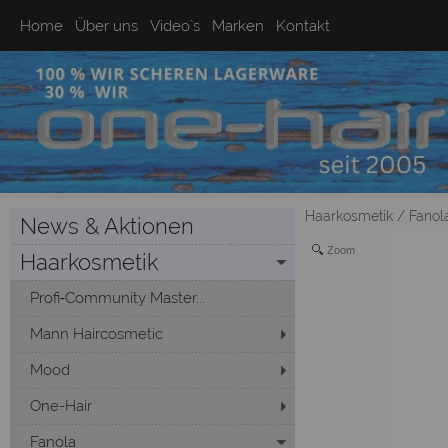
Home
Über uns
Video`s
Marken
Kontakt
Haarkosmetik
/
Fanol
News & Aktionen
Zoom
Haarkosmetik
Profi‑Community Master...
Mann Haircosmetic
Mood
One-Hair
Fanola