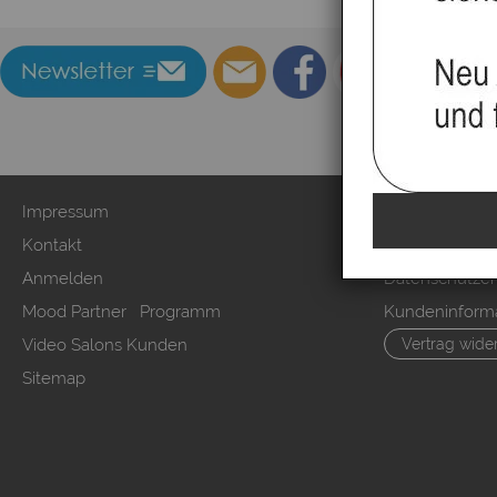
Impressum
Zahlung & Ver
Kontakt
AGB & Kunden
Anmelden
Datenschutzer
Mood Partner Programm
Kundeninform
Video Salons Kunden
Vertrag wide
Sitemap