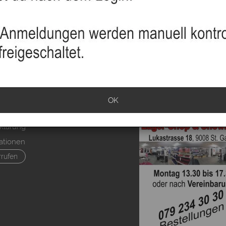
sand
OK
info
klärung
ationen
rrufen