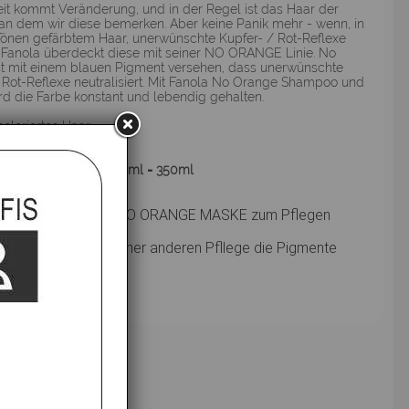
eit kommt Veränderung, und in der Regel ist das Haar der
 an dem wir diese bemerken. Aber keine Panik mehr - wenn, in
Tönen gefärbtem Haar, unerwünschte Kupfer- / Rot-Reflexe
. Fanola überdeckt diese mit seiner NO ORANGE Linie. No
st mit einem blauen Pigment versehen, dass unerwünschte
 Rot-Reflexe neutralisiert. Mit Fanola No Orange Shampoo und
d die Farbe konstant und lebendig gehalten.
coloriertes Haar
t: Kur/Maske
tieren von 250ml + 100 ml = 350ml
nbedingt FANOLA NO ORANGE MASKE zum Pflegen
lten,
n drücken Sie mit einer anderen Pfllege die Pigmente
eder raus.
fsbelehrung