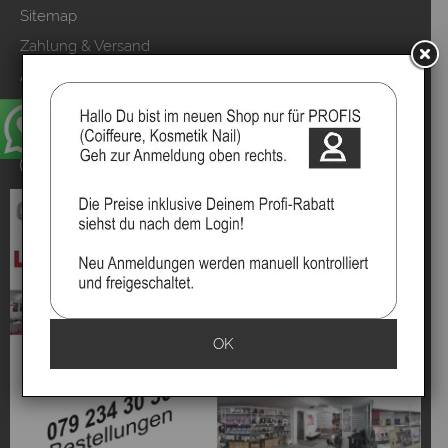
Sitemap
Zahlung & Versand
AGB & Kundeninfo
Datenschutzerklärung
Kundeninformationen
Vertrag widerrufen
OK