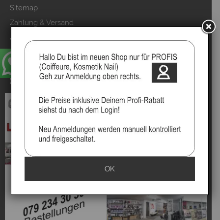
Sitemap
Zahlung & Versand
AGB & Kundeninfo
Datenschutzerklärung
Kundeninformationen
Vertrag widerrufen
OK