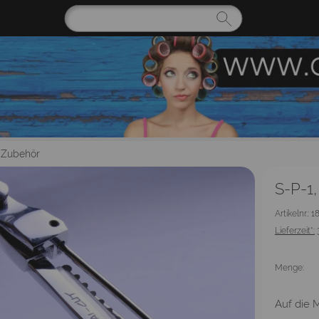
 Zubehör
S-P-1
Artikelnr.: 1
Lieferzeit*:
Menge:
Auf die M