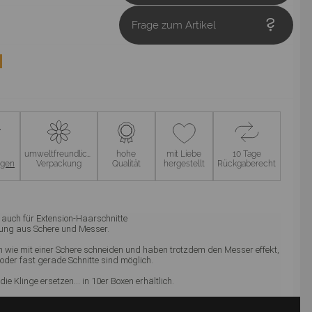
Frage zum Artikel
umweltfreundliche
hohe
mit Liebe
10 Tage
ngen
Verpackung
Qualität
hergestellt
Rückgaberecht
 auch für Extension-Haarschnitte
ung aus Schere und Messer.
n wie mit einer Schere schneiden und haben trotzdem den Messer effekt,
 oder fast gerade Schnitte sind möglich.
die Klinge ersetzen... in 10er Boxen erhältlich.