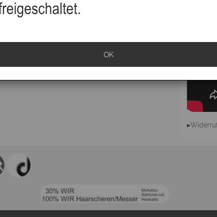
OK
▸Widerru