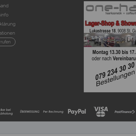
sand
info
klärung
ationen
rrufen