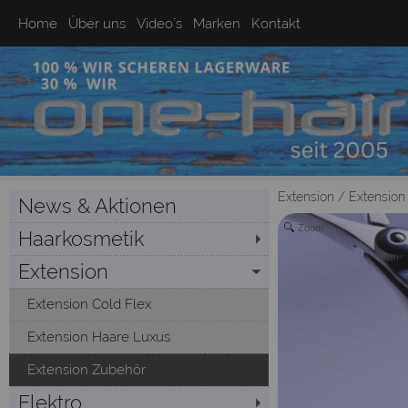
Home
Über uns
Video`s
Marken
Kontakt
Extension
/
Extension
News & Aktionen
Zoom
Haarkosmetik
Extension
Extension Cold Flex
Extension Haare Luxus
Extension Zubehör
Elektro